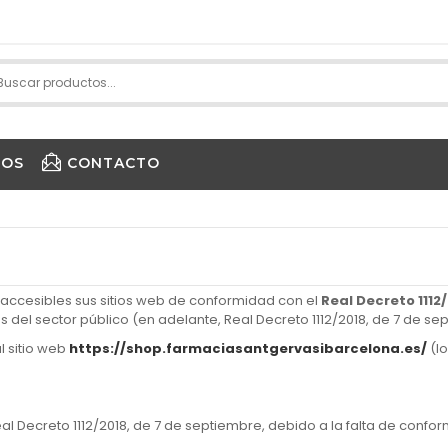
IOS
CONTACTO
PURE ENCAPSULATIONS
accesibles sus sitios web de conformidad con el
Real Decreto 1112
es del sector público (en adelante, Real Decreto 1112/2018, de 7 de se
l sitio web
https://shop.farmaciasantgervasibarcelona.es/
(lo
al Decreto 1112/2018, de 7 de septiembre, debido a la falta de confo