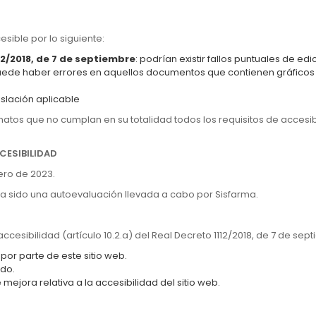
sible por lo siguiente:
12/2018, de 7 de septiembre
: podrían existir fallos puntuales de e
de haber errores en aquellos documentos que contienen gráficos 
islación aplicable
ormatos que no cumplan en su totalidad todos los requisitos de acce
CESIBILIDAD
ero de 2023.
 sido una autoevaluación llevada a cabo por Sisfarma.
cesibilidad (artículo 10.2.a) del Real Decreto 1112/2018, de 7 de se
por parte de este sitio web.
ido.
mejora relativa a la accesibilidad del sitio web.