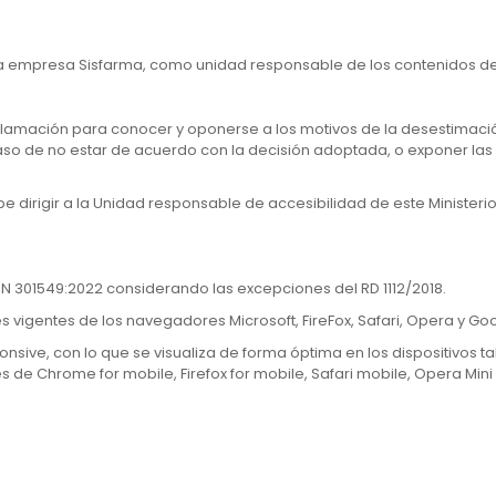
la empresa Sisfarma, como unidad responsable de los contenidos de 
clamación para conocer y oponerse a los motivos de la desestimació
aso de no estar de acuerdo con la decisión adoptada, o exponer las
be dirigir a la Unidad responsable de accesibilidad de este Ministeri
-EN 301549:2022 considerando las excepciones del RD 1112/2018.
nes vigentes de los navegadores Microsoft, FireFox, Safari, Opera y G
onsive, con lo que se visualiza de forma óptima en los dispositivos ta
es de Chrome for mobile, Firefox for mobile, Safari mobile, Opera Min