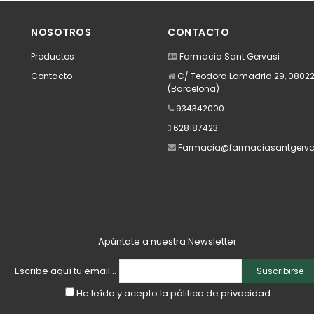
NOSOTROS
CONTACTO
Productos
Farmacia Sant Gervasi
Contacto
C/ Teodora Lamadrid 29, 08022
(Barcelona)
934342000
628187423
Farmacia@farmaciasantgerva
Apúntate a nuestra Newsletter
Escribe aquí tu email...
Suscribirse
He leído y acepto la
pólitica de privacidad