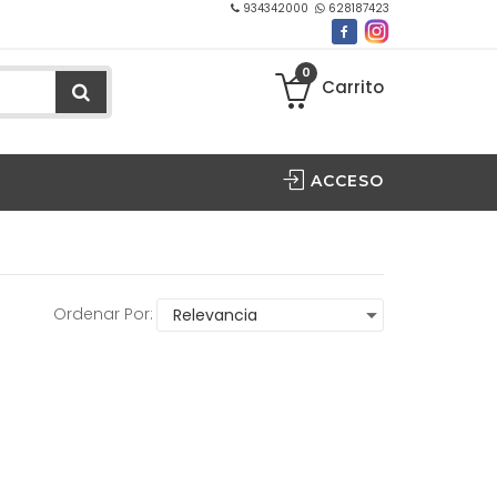
934342000
628187423
0
Carrito
ACCESO
Ordenar Por: