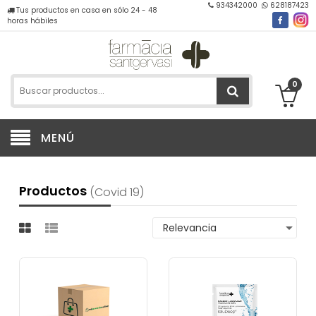
934342000
628187423
Tus productos en casa en sólo 24 - 48
horas hábiles
0
MENÚ
Productos
(covid 19)