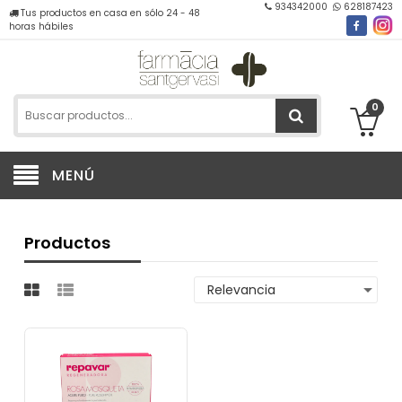
934342000
628187423
Tus productos en casa en sólo 24 - 48
horas hábiles
0
MENÚ
Productos