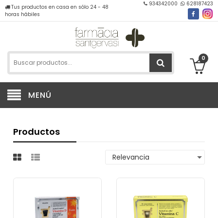
934342000
628187423
Tus productos en casa en sólo 24 - 48
horas hábiles
0
MENÚ
Productos