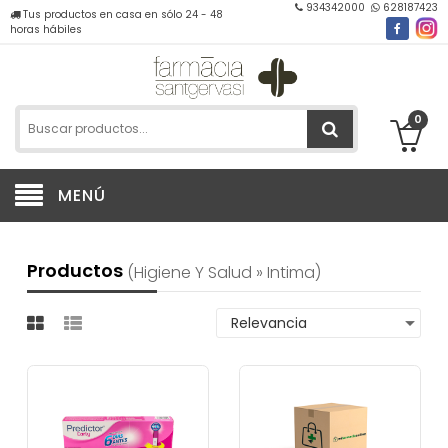
934342000
628187423
Tus productos en casa en sólo 24 - 48
horas hábiles
0
MENÚ
Productos
(higiene Y Salud » Intima)