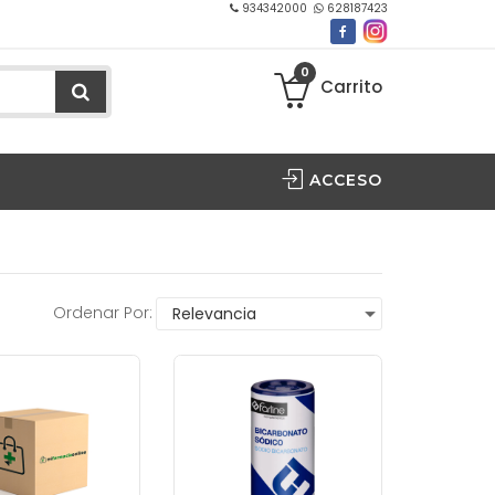
934342000
628187423
0
Carrito
ACCESO
Ordenar Por: