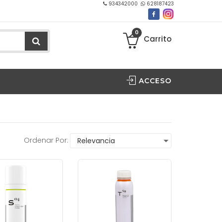
934342000
628187423
0
Carrito
ACCESO
Ordenar Por: