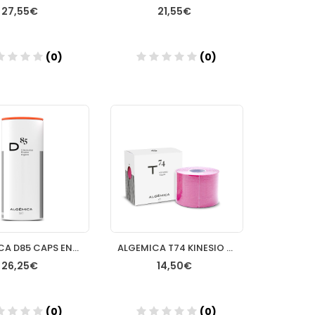
27,55€
21,55€
(0)
(0)
Añadir
Añadir
ALGEMICA D85 CAPS ENZIM DIGEST
ALGEMICA T74 KINESIO TAPE
26,25€
14,50€
(0)
(0)