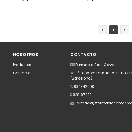
Añadir
Añadir
1
NOSOTROS
CONTACTO
Productos
Farmacia Sant Gervasi
Contacto
C/ Teodora Lamadrid 29, 08022
(Barcelona)
934342000
628187423
Farmacia@farmaciasantgerva