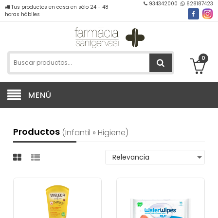
934342000
628187423
Tus productos en casa en sólo 24 - 48
horas hábiles
0
MENÚ
Productos
(infantil » Higiene)