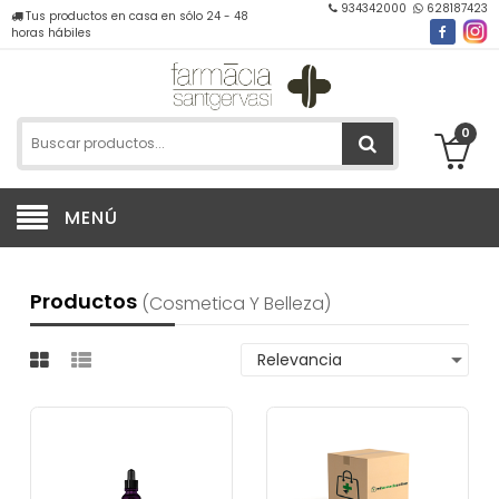
934342000
628187423
Tus productos en casa en sólo 24 - 48
horas hábiles
0
MENÚ
Productos
(cosmetica Y Belleza)