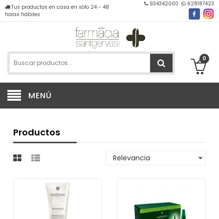
934342000
628187423
Tus productos en casa en sólo 24 - 48
horas hábiles
0
MENÚ
Productos