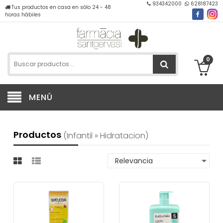
934342000
628187423
Tus productos en casa en sólo 24 - 48
horas hábiles
0
MENÚ
Productos
(infantil » Hidratacion)