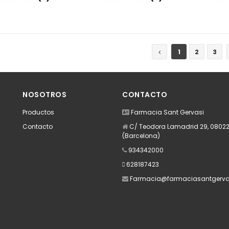
Añadir
Añadir
1
2
3
NOSOTROS
CONTACTO
Productos
Farmacia Sant Gervasi
Contacto
C/ Teodora Lamadrid 29, 08022
(Barcelona)
934342000
628187423
Farmacia@farmaciasantgerva