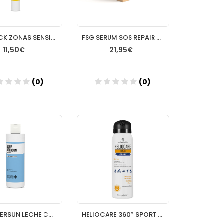
FSG STICK ZONAS SENSIBLES SPF 50+ 10GR
FSG SERUM SOS REPAIR 50ML
11,50€
21,95€
(0)
(0)
Añadir
Añadir
FSG AFTERSUN LECHE CORPORAL 400ML
HELIOCARE 360º SPORT SPRAY PROTECTOR SOLAR SPF 50 1 ENVASE 100 ML