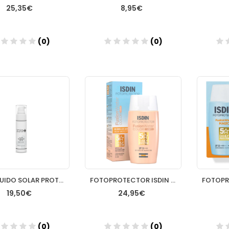
25,35€
8,95€
(0)
(0)
Añadir
Añadir
FSG FLUIDO SOLAR PROTECCION SPF 50 50ML
FOTOPROTECTOR ISDIN SPF 50 FUSION WATER COLOR 1 ENVASE 50 ML LIGHT
19,50€
24,95€
(0)
(0)