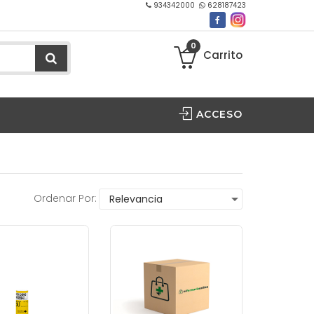
934342000
628187423
0
Carrito
ACCESO
Ordenar Por: