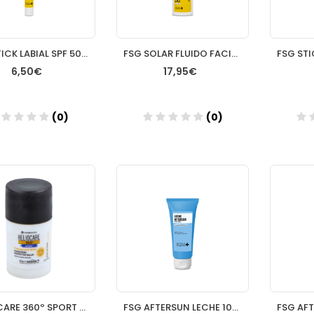
FSG STICK LABIAL SPF 50+ 45GR
FSG SOLAR FLUIDO FACIAL SPF 50+ 50ML OIL FREE COLOR DORE
6,50€
17,95€
(0)
(0)
Añadir
Añadir
HELIOCARE 360º SPORT PROTECTOR SOLAR STICK SPF 50+ 1 ENVASE 25 G
FSG AFTERSUN LECHE 100ML