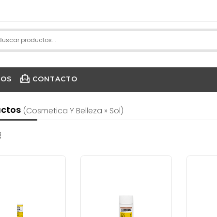
IOS
CONTACTO
PURE ENCAPSULATIONS
uctos
(cosmetica Y Belleza » Sol)