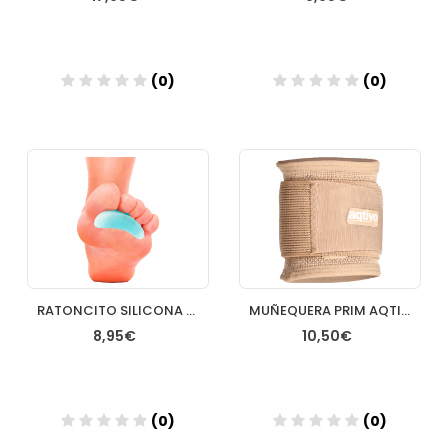
(0)
(0)
Añadir
Añadir
RATONCITO SILICONA CON ANILLO DEDOS MARTILLO COMFORSIL T GDE 2 U (DCHO E IZQ)
MUÑEQUERA PRIM AQTIVO SKIN ELASTICA ENVOLVENTE TALLA UNICA
8,95€
10,50€
(0)
(0)