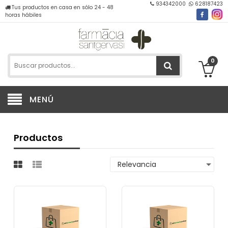
934342000
628187423
Tus productos en casa en sólo 24 - 48
horas hábiles
0
MENÚ
Productos