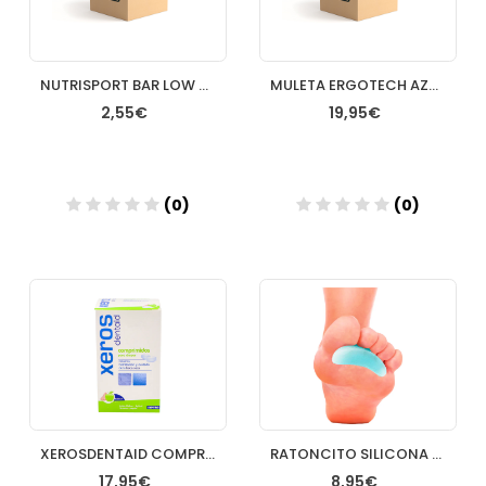
NUTRISPORT BAR LOW CARBS HIGH PROTEIN BROWNIE 60 G
MULETA ERGOTECH AZUL 1 MULETA PRIM
2,55€
19,95€
(0)
(0)
Añadir
Añadir
XEROSDENTAID COMPRIMIDOS 90 COMP
RATONCITO SILICONA CON ANILLO DEDOS MARTILLO COMFORSIL T PEQ 2 U (DCHO E IZQ)
17,95€
8,95€