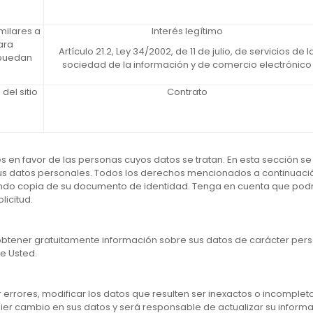
milares a
Interés legítimo
ara
Artículo 21.2, Ley 34/2002, de 11 de julio, de servicios de l
 puedan
sociedad de la información y de comercio electrónico
del sitio
Contrato
en favor de las personas cuyos datos se tratan. En esta sección se
s datos personales. Todos los derechos mencionados a continuación,
o copia de su documento de identidad. Tenga en cuenta que podría
icitud.
obtener gratuitamente información sobre sus datos de carácter perso
e Usted.
errores, modificar los datos que resulten ser inexactos o incompleto
er cambio en sus datos y será responsable de actualizar su informa