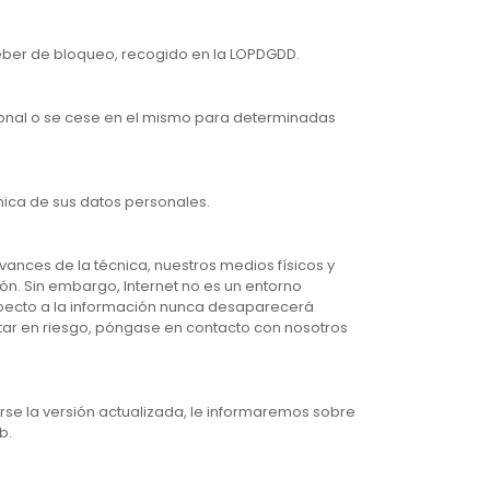
deber de bloqueo, recogido en la LOPDGDD.
rsonal o se cese en el mismo para determinadas
ánica de sus datos personales.
ances de la técnica, nuestros medios físicos y
ión. Sin embargo, Internet no es un entorno
specto a la información nunca desaparecerá
star en riesgo, póngase en contacto con nosotros
arse la versión actualizada, le informaremos sobre
b.