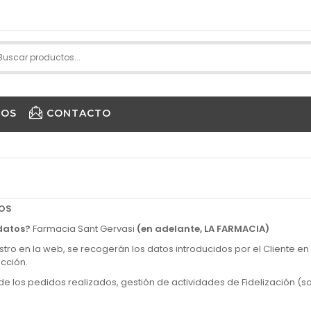
IOS
CONTACTO
PURE ENCAPSULATIONS
TOS
 datos?
Farmacia Sant Gervasi
(en adelante, LA FARMACIA)
stro en la web, se recogerán los datos introducidos por el Cliente en
ección.
de los pedidos realizados, gestión de actividades de Fidelización (