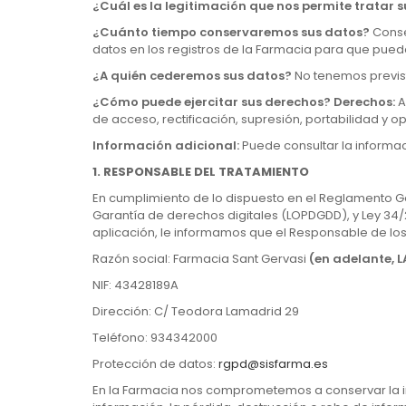
¿Cuál es la legitimación que nos permite tratar 
¿Cuánto tiempo conservaremos sus datos?
Conse
datos en los registros de la Farmacia para que pueda c
¿A quién cederemos sus datos?
No tenemos previst
¿Cómo puede ejercitar sus derechos? Derechos:
A
de acceso, rectificación, supresión, portabilidad y o
Información adicional:
Puede consultar la informac
1. RESPONSABLE DEL TRATAMIENTO
En cumplimiento de lo dispuesto en el Reglamento Ge
Garantía de derechos digitales (LOPDGDD), y Ley 34/2
aplicación, le informamos que el Responsable de los
Razón social: Farmacia Sant Gervasi
(en adelante, 
NIF: 43428189A
Dirección: C/ Teodora Lamadrid 29
Teléfono: 934342000
Protección de datos:
rgpd@sisfarma.es
En la Farmacia nos comprometemos a conservar la in