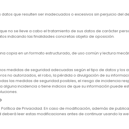
 datos que resulten ser inadecuados o excesivos sin perjuicio del 
 que no se lleve a cabo el tratamiento de sus datos de carácter pe
tos indicando las finalidades concretas objeto de oposición.
os una copia en un formato estructurado, de uso común y lectura mec
mos medidas de seguridad adecuadas según el tipo de datos y los av
eros no autorizados, el robo, la pérdida o divulgación de su informac
odas las medidas de seguridad posibles, el riesgo de incidencia re
ta alguna incidencia o tiene indicios de que su información puede e
luciones.
D
e Política de Privacidad. En caso de modificación, además de public
d deberá leer estas modificaciones antes de continuar usando la we