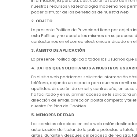
información, la pérdida, destrucción o robo de info
nuestros recursos y la tecnología moderna nos permi
poder disfrutar de los beneficios de nuestra web.
2. OBJETO
La presente Política de Privacidad tiene por objeto
esta Política y no acepta los mismos en su proceso d
contactarnos en el correo electrónico indicado en 
3. ÁMBITO DE APLICACIÓN
La presente Política aplica a todos los Usuarios que
4. DATOS QUE SOLICITAMOS A NUESTROS USUARI
En el sitio web podríamos solicitarle información b
teléfono, dejando un espacio para que nos remita su 
apellidos, dirección de email y contraseña, en caso
ha facilitado y en su primer acceso se le solicitará 
dirección de email, dirección postal completa y tel
nuestra Política de Cookies.
5. MENORES DE EDAD
Los servicios ofrecidos en esta web están destinados
autorización del titular de la patria potestad o tutel
antes, durante y después del proceso de registro, t