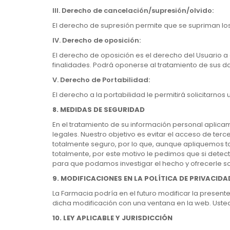
III.
Derecho de cancelación/supresión/olvido:
El derecho de supresión permite que se supriman los
IV.
Derecho de oposición:
El derecho de oposición es el derecho del Usuario a
finalidades. Podrá oponerse al tratamiento de sus da
V.
Derecho de Portabilidad:
El derecho a la portabilidad le permitirá solicitarn
8. MEDIDAS DE SEGURIDAD
En el tratamiento de su información personal aplica
legales. Nuestro objetivo es evitar el acceso de terc
totalmente seguro, por lo que, aunque apliquemos t
totalmente, por este motivo le pedimos que si detec
para que podamos investigar el hecho y ofrecerle so
9. MODIFICACIONES EN LA POLÍTICA DE PRIVACIDA
La Farmacia podría en el futuro modificar la present
dicha modificación con una ventana en la web. Uste
10. LEY APLICABLE Y JURISDICCIÓN