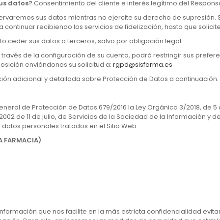
sus datos?
Consentimiento del cliente e interés legítimo del Respons
rvaremos sus datos mientras no ejercite su derecho de supresión. 
ontinuar recibiendo los servicios de fidelización, hasta que solicite 
o ceder sus datos a terceros, salvo por obligación legal.
 través de la configuración de su cuenta, podrá restringir sus prefer
posición enviándonos su solicitud a:
rgpd@sisfarma.es
ión adicional y detallada sobre Protección de Datos a continuación.
neral de Protección de Datos 679/2016 la Ley Orgánica 3/2018, de 5
002 de 11 de julio, de Servicios de la Sociedad de la Información y 
 datos personales tratados en el Sitio Web:
LA FARMACIA)
formación que nos facilite en la más estricta confidencialidad evi