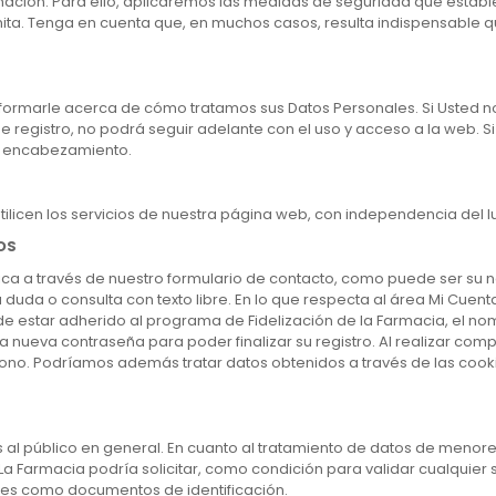
rmación. Para ello, aplicaremos las medidas de seguridad que establ
ta. Tenga en cuenta que, en muchos casos, resulta indispensable que
 informarle acerca de cómo tratamos sus Datos Personales. Si Usted 
e registro, no podrá seguir adelante con el uso y acceso a la web. 
el encabezamiento.
 utilicen los servicios de nuestra página web, con independencia del
OS
ásica a través de nuestro formulario de contacto, como puede ser su
duda o consulta con texto libre. En lo que respecta al área Mi Cuenta
 de estar adherido al programa de Fidelización de la Farmacia, el no
una nueva contraseña para poder finalizar su registro. Al realizar com
éfono. Podríamos además tratar datos obtenidos a través de las cook
 al público en general. En cuanto al tratamiento de datos de menores 
a. La Farmacia podría solicitar, como condición para validar cualquier 
ales como documentos de identificación.