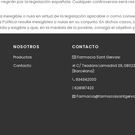
se regirán por la legislación española. Cualquier controversia será r
a inexigible o nula en virtud de la legislación aplicable o como conse
e Política resulte inexigibles o nulas en su conjunto. En dichos casos
ida y exigible y que, en la medida de lo posible, consiga el objetivo y
NOSOTROS
CONTACTO
Productos
Farmacia Sant Gervasi
Contacto
C/ Teodora Lamadrid 29, 08022
(Barcelona)
934342000
628187423
Farmacia@farmaciasantgerva