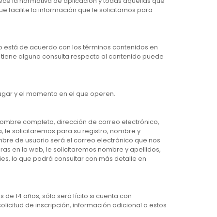
ece la normativa de aplicación y todas aquellas que
 facilite la información que le solicitamos para
no está de acuerdo con los términos contenidos en
Si tiene alguna consulta respecto al contenido puede
 lugar y el momento en el que operen.
 nombre completo, dirección de correo electrónico,
, le solicitaremos para su registro, nombre y
mbre de usuario será el correo electrónico que nos
pras en la web, le solicitaremos nombre y apellidos,
ies, lo que podrá consultar con más detalle en
de 14 años, sólo será lícito si cuenta con
solicitud de inscripción, información adicional a estos