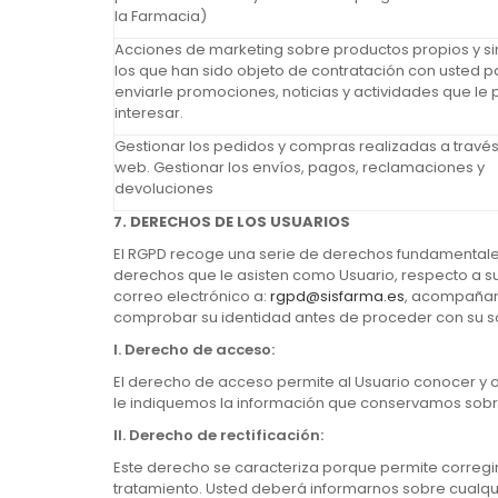
la Farmacia)
Acciones de marketing sobre productos propios y si
los que han sido objeto de contratación con usted p
enviarle promociones, noticias y actividades que le
interesar.
Gestionar los pedidos y compras realizadas a través 
web. Gestionar los envíos, pagos, reclamaciones y
devoluciones
7. DERECHOS DE LOS USUARIOS
El RGPD recoge una serie de derechos fundamentales 
derechos que le asisten como Usuario, respecto a su
correo electrónico a:
rgpd@sisfarma.es
, acompañand
comprobar su identidad antes de proceder con su sol
I.
Derecho de acceso:
El derecho de acceso permite al Usuario conocer y 
le indiquemos la información que conservamos sobr
II.
Derecho de rectificación:
Este derecho se caracteriza porque permite corregir 
tratamiento. Usted deberá informarnos sobre cualqui