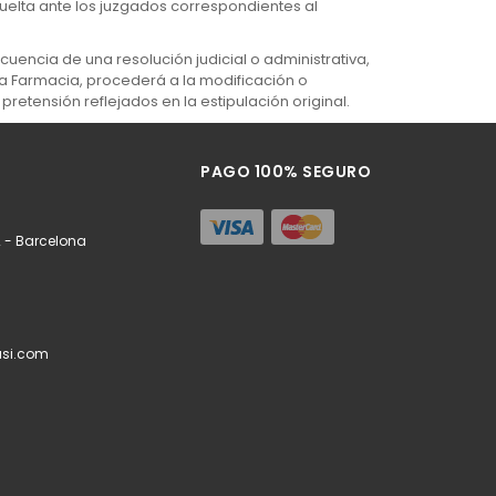
esuelta ante los juzgados correspondientes al
cuencia de una resolución judicial o administrativa,
, La Farmacia, procederá a la modificación o
 pretensión reflejados en la estipulación original.
PAGO 100% SEGURO
 - Barcelona
si.com