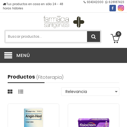
934342000
628187423
Tus productos en casa en sólo 24 - 48
horas hábiles
0
MENÚ
Productos
(fitoterapia)