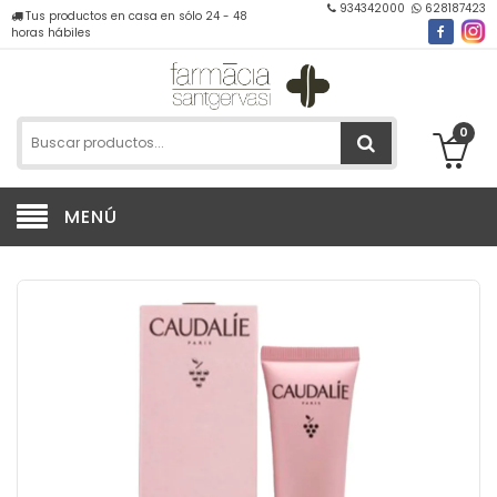
934342000
628187423
Tus productos en casa en sólo 24 - 48
horas hábiles
0
MENÚ