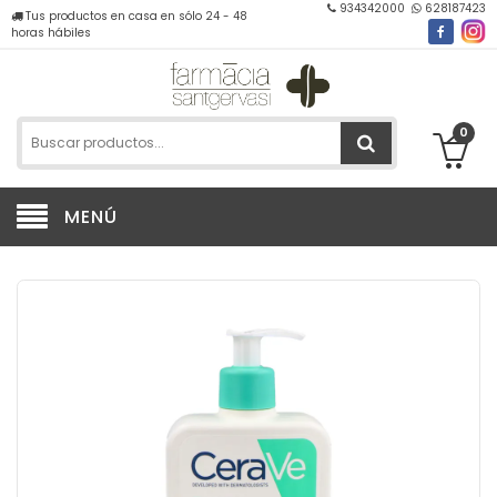
934342000
628187423
Tus productos en casa en sólo 24 - 48
horas hábiles
0
MENÚ