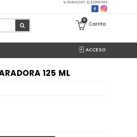
934342000
628187423
0
Carrito
ACCESO
ARADORA 125 ML