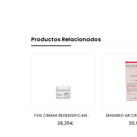
Productos Relacionados
CAUDALIE RESVERATROL LIFT FLUIDO DIA 40ML
FSG CREMA REDENSIFICANTE RENOVADORA RICA 50ML
€
26,25€
30,