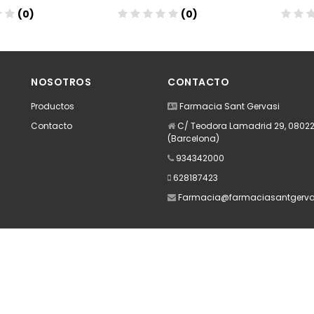
(0)
(0)
dir
Añadir
A
NOSOTROS
CONTACTO
Productos
Farmacia Sant Gervasi
Contacto
C/ Teodora Lamadrid 29, 08022
(Barcelona)
934342000
628187423
Farmacia@farmaciasantgerva
Apúntate a nuestra Newsletter