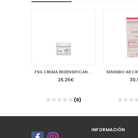
CAUDALIE RESVERATROL LIFT FLUIDO DIA 40ML
FSG CREMA REDENSIFICANTE RENOVADORA RICA 50ML
€
26,25€
30,
(0)
(0)
Añadir
Aña
INFORMACIÓN