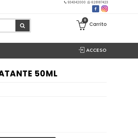
934342000
628187423
0
Carrito
ACCESO
RATANTE 50ML