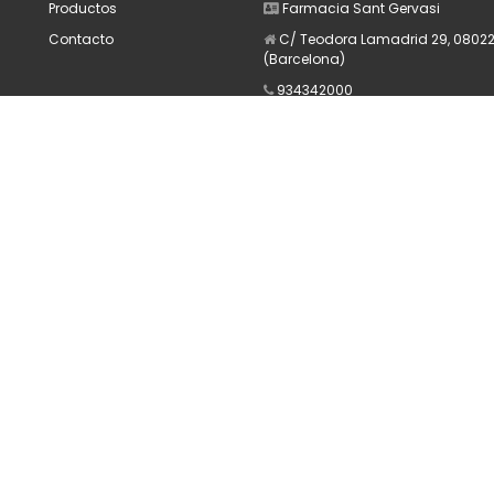
Productos
Farmacia Sant Gervasi
Contacto
C/ Teodora Lamadrid 29, 08022
(Barcelona)
934342000
628187423
Farmacia@farmaciasantgerva
Apúntate a nuestra Newsletter
Escribe aquí tu email...
Suscribirse
He leído y acepto la
pólitica de privacidad