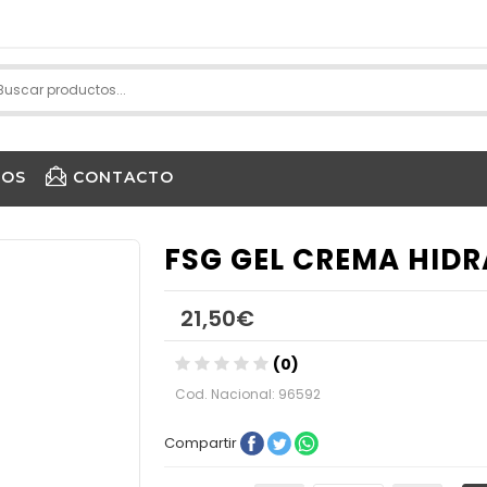
IOS
CONTACTO
PURE ENCAPSULATIONS
FSG GEL CREMA HID
21,50€
(0)
Cod. Nacional: 96592
Compartir