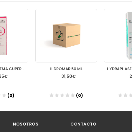
SENSIBIO AR CREMA CUPEROSIS 40 ML
HIDROMAR 50 ML
95€
31,50€
2
(0)
(0)
dir
Añadir
A
NOSOTROS
CONTACTO