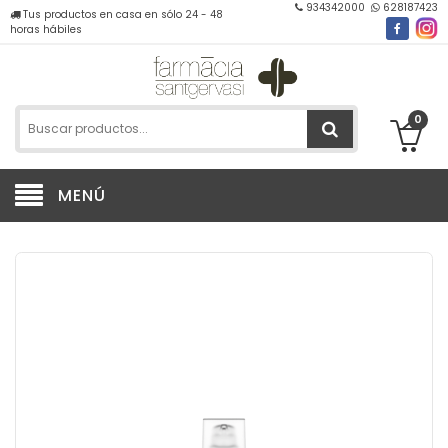
934342000
628187423
Tus productos en casa en sólo 24 - 48
horas hábiles
0
MENÚ