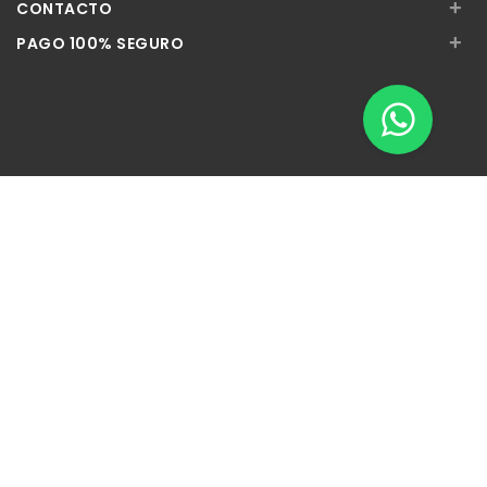
+
CONTACTO
+
PAGO 100% SEGURO
Apúntate a nuestra Newsletter
Escribe aquí tu email...
Suscribirse
He leído y acepto la
pólitica de privacidad