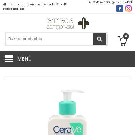
934342000
628187423
Tus productos en casa en sólo 24 - 48
horas hábiles
0
MENÚ