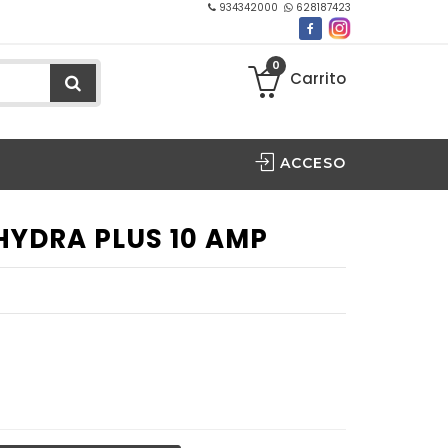
934342000
628187423
0
Carrito
ACCESO
HYDRA PLUS 10 AMP