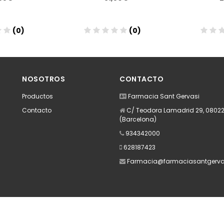
(0)
(0)
dir
Añadir
A
NOSOTROS
CONTACTO
Productos
Farmacia Sant Gervasi
Contacto
C/ Teodora Lamadrid 29, 08022
(Barcelona)
934342000
628187423
Farmacia@farmaciasantgerva