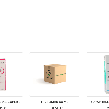
SENSIBIO AR CREMA CUPEROSIS 40 ML
HIDROMAR 50 ML
95€
31,50€
2