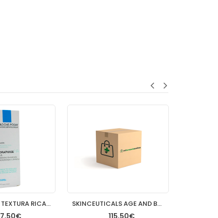
HYDRAPHASE TEXTURA RICA 50 ML
SKINCEUTICALS AGE AND BLEMISH DEFENSE 30ML CUENTAG
7,50€
115,50€